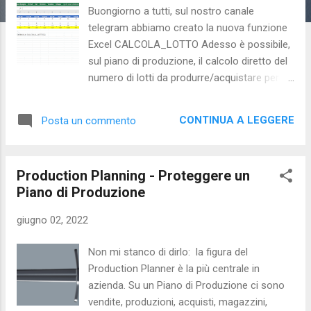
Buongiorno a tutti, sul nostro canale
telegram abbiamo creato la nuova funzione
Excel CALCOLA_LOTTO Adesso è possibile,
sul piano di produzione, il calcolo diretto del
numero di lotti da produrre/acquistare per
raggiungere una data copertura di
magazzino. File Excel e video sono
CONTINUA A LEGGERE
Posta un commento
disponibili sul nostro canale Telegram .
Fatemi sapere cosa ne pensate, se
adattabile alle vostre esigenze o
Production Planning - Proteggere un
semplicemente se vi piace. Buon Sabato !
Piano di Produzione
giugno 02, 2022
Non mi stanco di dirlo: la figura del
Production Planner è la più centrale in
azienda. Su un Piano di Produzione ci sono
vendite, produzioni, acquisti, magazzini,