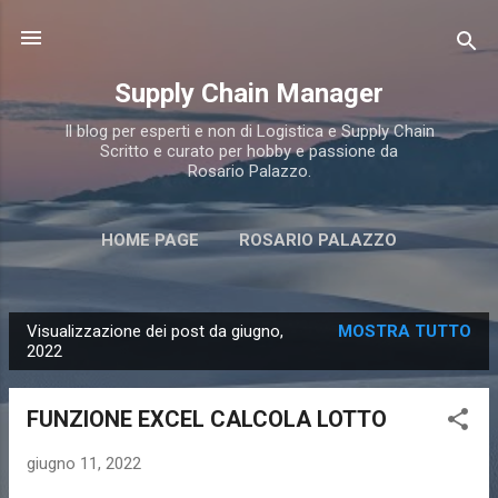
Passa ai contenuti principali
Supply Chain Manager
Il blog per esperti e non di Logistica e Supply Chain
Scritto e curato per hobby e passione da
Rosario Palazzo.
HOME PAGE
ROSARIO PALAZZO
I MIEI "BREVETTI"
ALTRO…
Visualizzazione dei post da giugno,
MOSTRA TUTTO
CANALE TELEGRAM
P
2022
o
s
FUNZIONE EXCEL CALCOLA LOTTO
t
giugno 11, 2022